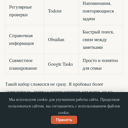
Напоминания,
Регулярные
Todoist
повторяющиеся
проверки
задачи
Быстрый поиск,
Справочная
Obsidian
связи между
информация
заметками
Совместное
Просто и понятно
Google Tasks
планирование
для семьи
Такой набор сложился не сразу. Я пробовал более
«элегантные» схемы с одним центром для всего, но на
практике они оказывались либо слишком медленными,
Мы используем cookie для улучшения работы сайта. Продолжая
пользоваться сайтом, вы соглашаетесь с использованием файлов
либо перегруженными. Гораздо надежнее, когда каждое
cookie.
приложение отвечает за свою конкретную функцию.
Принять
Как они работают вместе: