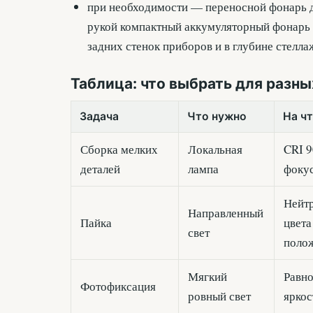
при необходимости — переносной фонарь дл
рукой компактный аккумуляторный фонарь 
задних стенок приборов и в глубине стелла
Таблица: что выбрать для разны
Задача
Что нужно
На ч
Сборка мелких
Локальная
CRI 9
деталей
лампа
фокус
Нейтр
Направленный
Пайка
цвета
свет
поло
Мягкий
Равно
Фотофиксация
ровный свет
яркос