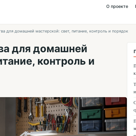
О проекте
ва для домашней мастерской: свет, питание, контроль и порядок
ва для домашней
итание, контроль и
П
к
Т
и
С
с
П
м
п