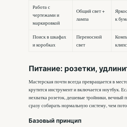
Работа с
Общий свет +
Яркос
чертежами и
лампа
к бум
маркировкой
Поиск в шкафах
Переносной
Компа
и коробках
свет
клип
Питание: розетки, удлини
Мастерская почти всегда превращается в место
крутится инструмент и включается ноутбук. Ес
нехватка розеток, дешевые тройники, вечный 
сразу собирать нормальную систему, чем пот
Базовый принцип