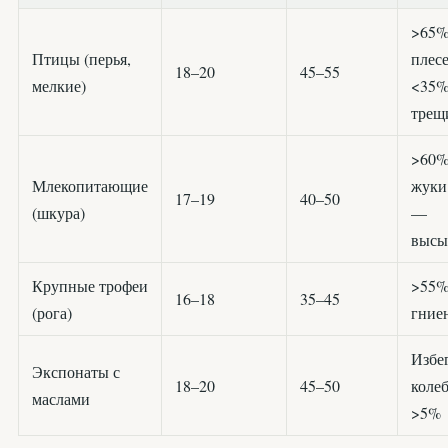
>65
Птицы (перья,
плесе
18–20
45–55
мелкие)
<35
трещ
>60
Млекопитающие
жуки
17–19
40–50
(шкура)
—
высы
Крупные трофеи
>55
16–18
35–45
(рога)
гние
Избе
Экспонаты с
18–20
45–50
коле
маслами
>5%