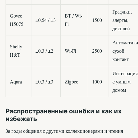
Графики,
Govee
BT / Wi-
±0,54 / ±3
1500
алерты,
H5075
Fi
дисплей
Автоматика
Shelly
±0,3 / ±2
Wi-Fi
2500
сухой
H&T
контакт
Интеграция
Aqara
±0,3 / ±3
Zigbee
1000
с умным
домом
Распространенные ошибки и как их
избежать
За годы общения с другими коллекционерами и чтения